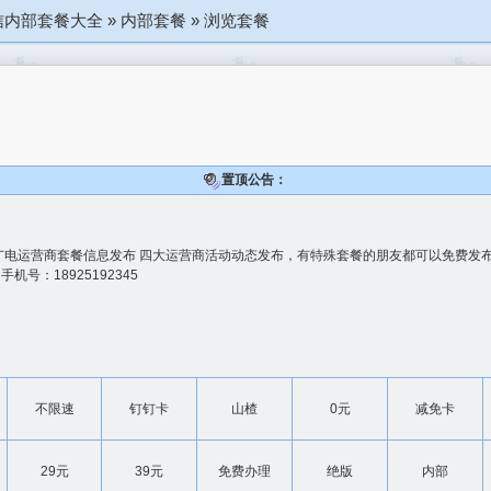
信内部套餐大全
»
内部套餐
»
浏览套餐
置顶公告：
广电运营商套餐信息发布 四大运营商活动动态发布，有特殊套餐的朋友都可以免费发布
 手机号：18925192345
不限速
钉钉卡
山楂
0元
减免卡
29元
39元
免费办理
绝版
内部