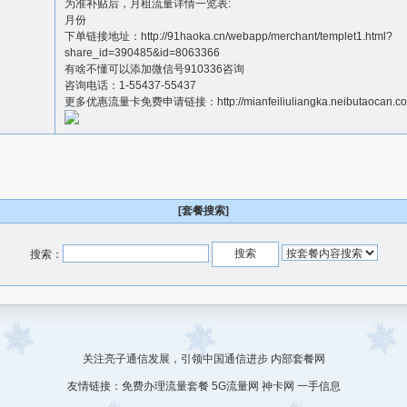
为准补贴后，月租流量详情一览表:
月份
下单链接地址：
http://91haoka.cn/webapp/merchant/templet1.html?
share_id=390485&id=8063366
有啥不懂可以添加微信号910336咨询
咨询电话：1-55437-55437
更多优惠流量卡免费申请链接：
http://mianfeiliuliangka.neibutaocan.c
[套餐搜索]
搜索：
关注亮子通信发展，引领中国通信进步
内部套餐网
友情链接：
免费办理流量套餐
5G流量网
神卡网
一手信息