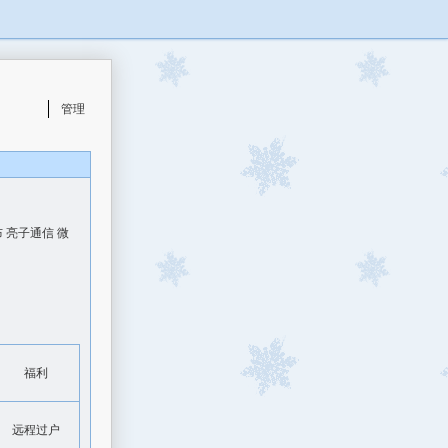
管理
 亮子通信 微
福利
远程过户