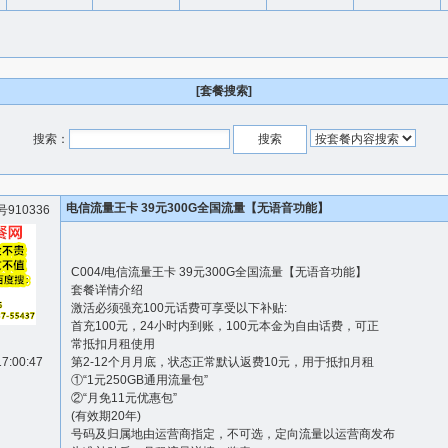
[套餐搜索]
搜索：
电信流量王卡 39元300G全国流量【无语音功能】
910336
C004/电信流量王卡 39元300G全国流量【无语音功能】
套餐详情介绍
激活必须强充100元话费可享受以下补贴:
首充100元，24小时内到账，100元本金为自由话费，可正
常抵扣月租使用
17:00:47
第2-12个月月底，状态正常默认返费10元，用于抵扣月租
①“1元250GB通用流量包”
②“月免11元优惠包”
(有效期20年)
号码及归属地由运营商指定，不可选，定向流量以运营商发布