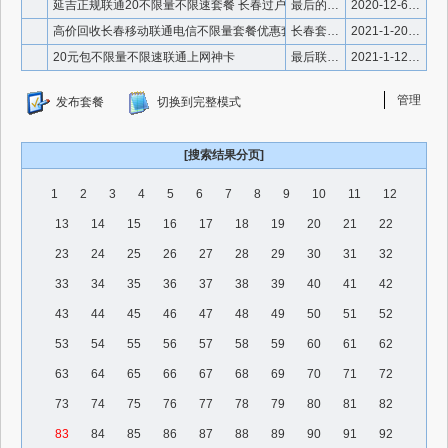
延吉正规联通20不限量不限速套餐 长春过户
最后的联通不限量不限速套餐
2020-12-6 11:31:34
高价回收长春移动联通电信不限量套餐优惠套餐
长春套餐回收
2021-1-20 15:09:28
20元包不限量不限速联通上网神卡
最后联通延吉20神卡
2021-1-12 19:21:13
管理
发布套餐
切换到完整模式
[搜索结果分页]
1
2
3
4
5
6
7
8
9
10
11
12
13
14
15
16
17
18
19
20
21
22
23
24
25
26
27
28
29
30
31
32
33
34
35
36
37
38
39
40
41
42
43
44
45
46
47
48
49
50
51
52
53
54
55
56
57
58
59
60
61
62
63
64
65
66
67
68
69
70
71
72
73
74
75
76
77
78
79
80
81
82
83
84
85
86
87
88
89
90
91
92