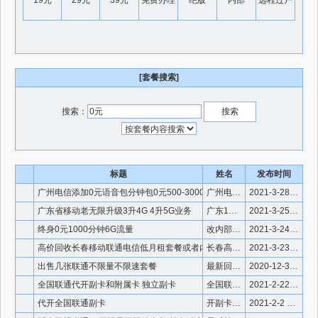
19元
29元
39元
免费办理
绝版
内部
远程过户
[套餐搜索]
搜索：
标题
姓名
发布时间
广州电信添加0元语音包分钟包0元500-3000分钟
广州电信加包
2021-3-28 22:36:32
广东省移动老无限升级3升4G 4升5G业务
广东15元无限流量20元无限流量
2021-3-25 21:20:19
终身0元1000分钟6G流量
改内部资费套餐
2021-3-24 22:22:02
高价回收长春移动联通电信低月租套餐或者内部套餐
长春高价回收套餐
2021-3-23 15:44:13
出售几张联通不限量不限速套餐
最新回收到的联通不限量不限速套餐
2020-12-30 14:36:16
全国联通代开副卡和附属卡 独立副卡
全国联通开通副卡 不限量不限速
2021-2-22 20:41:33
代开全国联通副卡
开副卡 开联通副卡
2021-2-2 23:57:46