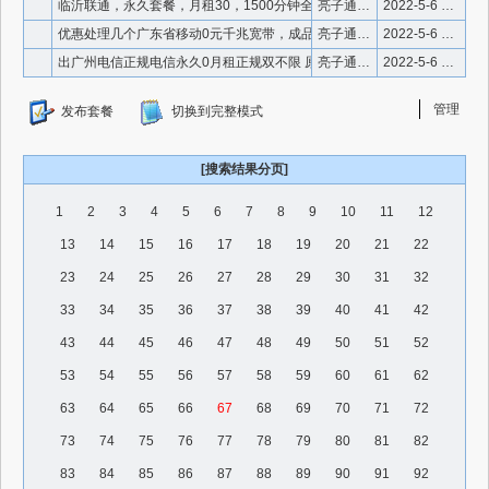
临沂联通，永久套餐，月租30，1500分钟全国通话，40G全
亮子通信 手机微信18925192345
2022-5-6 14:34:13
优惠处理几个广东省移动0元千兆宽带，成品卡，最后几张卡 出
亮子通信 手机微信18925192345
2022-5-6 14:33:36
出广州电信正规电信永久0月租正规双不限 原套餐：50元原联通
亮子通信 手机微信18925192345
2022-5-6 14:31:37
管理
发布套餐
切换到完整模式
[搜索结果分页]
1
2
3
4
5
6
7
8
9
10
11
12
13
14
15
16
17
18
19
20
21
22
23
24
25
26
27
28
29
30
31
32
33
34
35
36
37
38
39
40
41
42
43
44
45
46
47
48
49
50
51
52
53
54
55
56
57
58
59
60
61
62
63
64
65
66
67
68
69
70
71
72
73
74
75
76
77
78
79
80
81
82
83
84
85
86
87
88
89
90
91
92