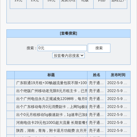
19元
29元
39元
免费办理
绝版
内部
远程过户
[套餐搜索]
搜索：
标题
姓名
发布时间
广东联通19月租+30畅越流量包双不限+100分通话，网厅可
亮子通信 手机微信18925192345
2022-5-9 21:22:08
出个绝版广州移动老无限8元月租主卡，已开通5g极速不限量不限
亮子通信 手机微信18925192345
2022-5-9 21:21:43
出个广州电信永久正规减免120神咔，每月0元190分全国通话
亮子通信 手机微信18925192345
2022-5-9 21:21:21
出个广东移动每月0元消费副卡，上网5g极速双不限，主卡是20
亮子通信 手机微信18925192345
2022-5-9 21:20:50
出个0元月租移动5g极速副卡，1g速率已加好，流量双不限。全
亮子通信 手机微信18925192345
2022-5-9 21:18:16
河南电信卡29元包100G超大流量 长期套餐免费申请
亮子通信 电信大流量
2022-5-9 1:29:08
陕西，湖南，青海，附卡退月功能费 次月开始附卡0元 不包售后
亮子通信 手机微信18925192345
2022-5-9 0:48:56