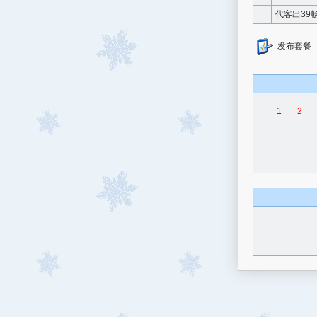
代客出39
发布套餐
1
2