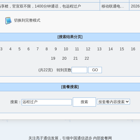
畅享楂，官宣双不限，1400分钟通话，包远程过户
移动联通电信优惠套餐
2026
切换到完整模式
[搜索结果分页]
3
4
5
6
7
8
9
10
11
12
13
14
15
16
19
20
21
22
(共22页) 转到页数
[套餐搜索]
搜索：
关注亮子通信发展，引领中国通信进步
内部套餐网