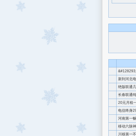
&#1282
新到河北电信
绝版联通几
长春联通纯
20元月租
电信终身2
河南第一畅
移动六脉神
川移第一不