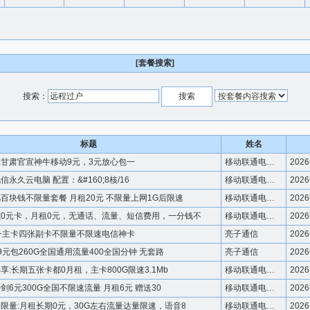
[套餐搜索]
搜索：
标题
姓名
93;甘肃官宣神牛移动9元，3元放心包一
移动联通电信优惠套餐
2026
永久云电脑 配置：&#160;8核/16
移动联通电信优惠套餐
2026
百块钱不限量套餐 月租20元 不限量上网1G后限速
移动联通电信优惠套餐
2026
0元卡，月租0元，无通话、流量、短信费用，一分钱不
移动联通电信优惠套餐
2026
一主卡四张副卡不限量不限速电信神卡
亮子通信
2026
9元包260G全国通用流量400全国分钟 无套路
亮子通信
2026
享:长期五张卡都0月租，主卡800G限速3.1Mb
移动联通电信优惠套餐
2026
剑6元300G全国不限速流量 月租6元 赠送30
移动联通电信优惠套餐
2026
限量:月租长期0元，30G左右流量达量限速，语音8
移动联通电信优惠套餐
2026