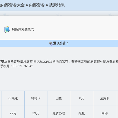
信内部套餐大全
»
内部套餐
»
搜索结果
切换到完整模式
置顶公告：
广电运营商套餐信息发布 四大运营商活动动态发布，有特殊套餐的朋友都可以免费发布
 手机号：18925192345
不限速
钉钉卡
山楂
0元
减免卡
29元
39元
免费办理
绝版
内部