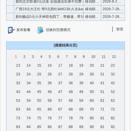
新到北京联通0元沃派 全国通话实测不扣费 全国流量4g5g双
移动联通电信优惠套餐
2026-8-2 13:52:30
广西19元大王钉 带0元西钉&#8238;久永&am
移动联通电信优惠套餐
2026-7-28 18:57:09
新到极品5元小天神双包西丁，带极速，带1000分钟，叠加20
移动联通电信优惠套餐
2026-7-28 17:59:26
管理
发布套餐
切换到完整模式
[搜索结果分页]
1
2
3
4
5
6
7
8
9
10
11
12
13
14
15
16
17
18
19
20
21
22
23
24
25
26
27
28
29
30
31
32
33
34
35
36
37
38
39
40
41
42
43
44
45
46
47
48
49
50
51
52
53
54
55
56
57
58
59
60
61
62
63
64
65
66
67
68
69
70
71
72
73
74
75
76
77
78
79
80
81
82
83
84
85
86
87
88
89
90
91
92