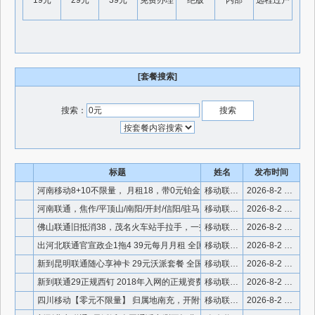
19元
29元
39元
免费办理
绝版
内部
远程过户
[套餐搜索]
搜索：
标题
姓名
发布时间
河南移动8+10不限量， 月租18，带0元铂金会员，领和包1
移动联通电信优惠套餐
2026-8-2 14:20:30
河南联通，焦作/平顶山/南阳/开封/信阳/驻马店 副卡改0
移动联通电信优惠套餐
2026-8-2 14:17:55
佛山联通旧抵消38，茂名火车站手拉手，一拖三，加了20元20
移动联通电信优惠套餐
2026-8-2 14:17:20
出河北联通官宣政企1拖4 39元每月月租 全国1500分通话
移动联通电信优惠套餐
2026-8-2 13:58:27
新到昆明联通随心享神卡 29元沃派套餐 全国流量双不限 1主
移动联通电信优惠套餐
2026-8-2 13:54:29
新到联通29正规西钉 2018年入网的正规资费 0元全国22
移动联通电信优惠套餐
2026-8-2 13:53:52
四川移动【零元不限量】 归属地南充，开附卡双不限 玩5G C
移动联通电信优惠套餐
2026-8-2 13:53:07