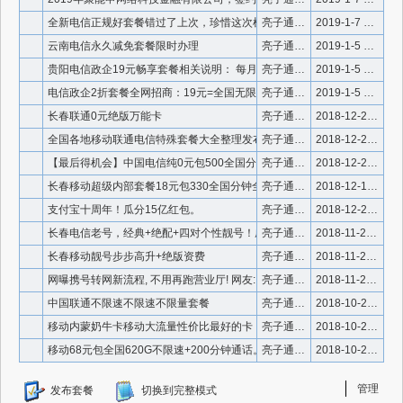
全新电信正规好套餐错过了上次，珍惜这次机会
亮子通信微信号910336
2019-1-7 13:50:18
云南电信永久减免套餐限时办理
亮子通信微信号910336
2019-1-5 10:07:25
贵阳电信政企19元畅享套餐相关说明： 每月19元=无限流量
亮子通信微信号910336
2019-1-5 9:04:02
电信政企2折套餐全网招商：19元=全国无限流量+200分钟
亮子通信微信号910336
2019-1-5 8:55:19
长春联通0元绝版万能卡
亮子通信微信号910336
2018-12-28 13:07:38
全国各地移动联通电信特殊套餐大全整理发布 亮子通信
亮子通信微信号910336
2018-12-26 17:38:50
【最后得机会】中国电信纯0元包500全国分钟和全国不限量上网
亮子通信微信号910336
2018-12-26 17:16:50
长春移动超级内部套餐18元包330全国分钟全国不限量
亮子通信微信号910336
2018-12-10 14:01:20
支付宝十周年！瓜分15亿红包。
亮子通信微信号910336
2018-12-2 13:28:02
长春电信老号，经典+绝配+四对个性靓号！成对出，不单出！
亮子通信微信号910336
2018-11-25 13:37:08
长春移动靓号步步高升+绝版资费
亮子通信微信号910336
2018-11-25 13:33:47
网曝携号转网新流程, 不用再跑营业厅! 网友: 颤抖吧, 中
亮子通信微信号910336
2018-11-25 13:31:49
中国联通不限速不限速不限量套餐
亮子通信微信号910336
2018-10-29 18:20:34
移动内蒙奶牛卡移动大流量性价比最好的卡
亮子通信微信号910336
2018-10-29 16:25:00
移动68元包全国620G不限速+200分钟通话。不使用不收费
亮子通信微信号910336
2018-10-29 16:24:27
管理
发布套餐
切换到完整模式