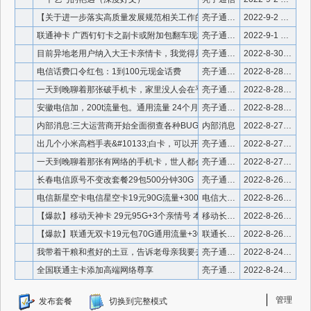
【关于进一步落实高质量发展规范相关工作的通知】
亮子通信 官方公告
2022-9-2 9:06:56
联通神卡 广西钉钉卡之副卡或附加包翻车现场
亮子通信 官方公告
2022-9-1 14:17:09
目前异地老用户纳入大王卡亲情卡，我觉得只有携号入网可以操作，
亮子通信 卡友畅谈
2022-8-30 21:58:39
电信话费口令红包：1到100元现金话费
亮子通信 电信福利
2022-8-28 23:48:59
一天到晚聊着那张破手机卡，家里没人会在乎你的流量卡多牛逼，你
亮子通信 卡友催牛逼
2022-8-28 19:44:40
安徽电信加，200t流量包。通用流量 24个月有效期，不限速
亮子通信 电信加流量包
2022-8-28 15:05:39
内部消息:三大运营商开始全面彻查各种BUG。
内部消息
2022-8-27 20:40:57
出几个小米高档手表&#10133;白卡，可以开三网附
亮子通信 小米三网手表
2022-8-27 11:01:56
一天到晚聊着那张有网络的手机卡，世人都会在乎你的流量卡很牛逼
亮子通信 卡友畅谈
2022-8-27 10:25:11
长春电信原号不变改套餐29包500分钟30G
亮子通信 长春电信
2022-8-26 21:33:39
电信新星空卡电信星空卡19元90G流量+300分钟【王者归来
电信大流量卡
2022-8-26 19:51:13
【爆款】移动天神卡 29元95G+3个亲情号 本地归属地
移动长期大王卡
2022-8-26 19:49:17
【爆款】联通无双卡19元包70G通用流量+30G定向流量+通
联通长期大王卡
2022-8-26 19:47:31
我带着干粮和煮好的土豆，告诉老母亲我要去外出打拼一番
亮子通信 卡友畅谈
2022-8-24 11:22:24
全国联通主卡添加高端网络尊享
亮子通信 联通业务
2022-8-24 11:09:37
管理
发布套餐
切换到完整模式