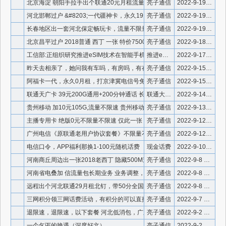
北京海淀 朝阳手拉手出个联通20元月租流量费包月，上网3g4
亮子通信
2022-9-19 23:02:49
河北邯郸过户 &#8203;一代疆神卡，永久19元全
亮子通信
2022-9-19 23:02:28
长春地区出一套河北保定畅玩卡，流量不限量，40g后限速7.2
亮子通信
2022-9-19 23:01:55
北京昌平过户 2018普通 西丁 一张 特价7500
亮子通信
2022-9-18 19:11:38
工信部:正组织研究推进eSIM技术在智能手机等设备上的应用
推进eSIM技术
2022-9-17 20:25:24
昨天去相亲了，她问我有车吗，有房吗，有存款吗？我说这些我都没
亮子通信
2022-9-15 21:23:02
阿福卡一代，永久0月租，打京津冀电信号免费，打移动联通一毛，
亮子通信
2022-9-15 13:19:20
联通天广卡 39元200G通用+200分钟通话 长期流量
联通大流量套餐
2022-9-14 17:22:00
贵州移动 加10元105G,流量不限速 贵州移动所有套餐均
亮子通信
2022-9-13 13:59:04
主播专用卡 绝版0元不限量不限速 仅此一张，还价勿扰 出个
亮子通信
2022-9-12 13:36:36
广州电信《原联通老用户协议套餐》不限量不限速
亮子通信
2022-9-12 13:24:07
电信口令，APP福利那换1-100元随机话费
现金话费
2022-9-10 23:24:15
河南商丘周边出一张2018老西丁 隐藏500M速率支持，远程
亮子通信
2022-9-8 19:46:21
河南省电叠加 信流量包长期业务 业务调整，代理及客户重新询价
亮子通信
2022-9-8 19:38:07
远程出个河北联通29月租北钉，带50分全国通话，上网官方正规
亮子通信
2022-9-8 12:58:12
三网积分领三网话费活动，有积分的可以直接兑换即可，没积分的换
亮子通信
2022-9-7 20:14:37
退限速，退限速，以下套餐 河北低消包，广东ocs无限量 全国
亮子通信
2022-9-2 9:12:19
一个乞丐的艳遇（深度好文）
亮子通信
2022-9-2 9:10:24