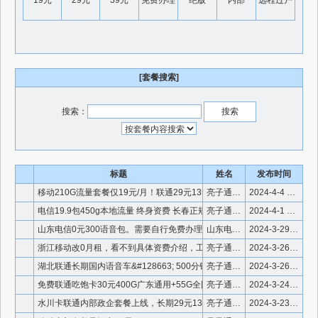
19元
29元
39元
免费办理
绝版
内部
远程过户
[套餐搜索]
搜索：
标题
姓名
发布时间
移动210G流量套餐仅19元/月！联通29元135G+1
亮子通信 微信号910336
2024-4-4 23:00:23
电信19.9包450g本地流量 终身资费 长春正规电信卡
亮子通信内部套餐专卖
2024-4-1 15:56:35
山东电信0元300语音包。需要自行免费办理https://q
山东电信0元300语音包。需要自行免费办
2024-3-29 22:28:20
浙江移动改0月租，看不到具体资费介绍，工号改，非bug无售后
亮子通信内部套餐专卖
2024-3-26 10:59:21
湖北联通长期国内语音车&#128663; 500分钟
亮子通信内部套餐专卖
2024-3-26 10:54:09
免费联通吃饱卡30元400G广东通用+55G全国通用+40G
亮子通信 微信号910336
2024-3-24 1:26:51
水川卡联通内部政企套餐上线，长期29元135G+100分钟
亮子通信 微信号910336
2024-3-23 16:19:26