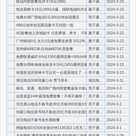
移动内部套餐风河卡19元188G
量子通信 微信号910336
2024-3-23 16:11:04
电信晨峰卡19元240G火爆，移联电福利月省二百
量子通信 微信号910336
2024-3-23 16:03:23
免费办理广西电信5元300分钟全国通话
亮子通信内部套餐专卖
2024-3-23 10:26:46
488元包年的无限流量卡又到货一批
亮子通信 微信号910336
2024-3-22 19:14:00
4G套餐纳入异地副卡 注意事项，单卡， 不能有宽带，副卡。
量子通信 微信号910336
2024-3-22 19:11:02
广州移动0元 永久0元接免费送来显 2012年入网绝版套餐
量子通信 微信号910336
2024-3-22 19:09:32
贵州移&#8238;任动&#8236;意套餐
亮子通信内部套餐专卖
2024-3-17 14:17:34
免费联通威武卡9元100G通用流量+500分钟通话+视频会员
亮子通信 微信号910336
2024-3-15 23:03:14
免费办理终身移动海清卡19元185G通用流量+无语音功能
亮子通信 微信号910336
2024-3-15 22:59:17
有朋友说买张神卡可以买一台遥遥领先了，但是前几年买神卡的现在
亮子通信 微信号910336
2024-3-15 12:36:28
湖北电信3GB流量口令:莺飞草长
湖北电信3GB流量口令:莺飞草长
2024-3-11 15:21:19
移动、联通、电信和广电内部套餐减免卡政企套餐折扣套餐这一主题
亮子通信 微信号910336
2024-3-3 2:17:01
吉星就是24年最强免费套餐！不得不服呀！
亮子通信 微信号910336
2024-3-2 23:04:45
河北唐山电信不换号改39元月租300全国分钟50G全国流量
亮子通信 微信号910336
2024-3-2 22:22:46
张家口电信原号码不换改29元月租300全国分钟50G全国流量
亮子通信 微信号910336
2024-3-2 21:28:24
河北电信不换号改长期套餐
亮子通信 微信号910336
2024-3-2 21:20:40
绝版电信0元500全国分钟110G后3.1兆无二次限速
亮子通信 微信号910336
2024-3-1 13:48:50
卡友爆料:通管局答复告知书:北钉套内“136政企0元包”
亮子通信 微信号910336
2024-2-29 18:10:47